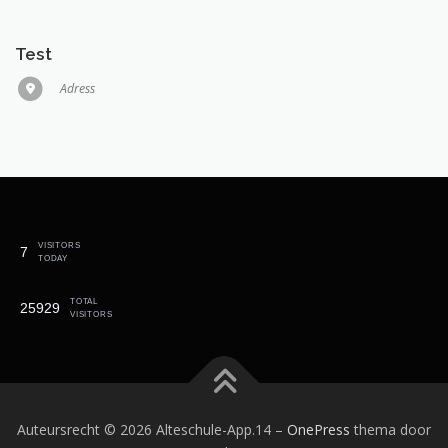
Test
Adress
VISITORS
7
TODAY
TOTAL
25929
VISITORS
Auteursrecht © 2026 Alteschule-App.14
–
OnePress
thema door