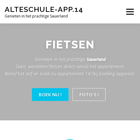
Ga
ALTESCHULE-APP.14
naar
Menu
de
Genieten in het prachtige Sauerland
inhoud
HOME
FOTO’S
GASTENBOEK
FIETSEN
Genieten in het prachtige
Sauerland
Skiën, wandelen/fietsen direct vanuit het appartement.
Beleef het zelf en boek nu appartement 14 (bij boeking opgeven).
BOEK NU !
FOTO'S !