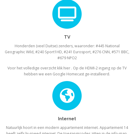
TV
Honderden (veel Duitse) zenders, waaronder: #445 National
Geographic Wild, #240 Sport1HD, #241 Eurosport, #276 CNN, #571 BBC,
#679 NPO2
Voor het volledige overzicht klik hier . Op de HDMI-2 ingang op de TV
hebben we een Google Homecast ge-installeerd.
Internet
Natuurlijk hoort in een modern appartement internet. Appartement 14
heeft zelfs hi-speed internet. De toegangscodes zitten in de info-map.