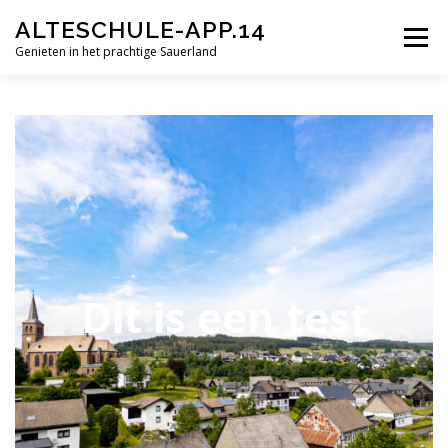
Ga
ALTESCHULE-APP.14
naar
Menu
de
Genieten in het prachtige Sauerland
inhoud
HOME
FOTO’S
GASTENBOEK
Dit is een test